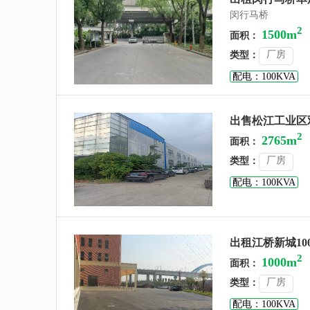
闵行马桥
2
1500m
面积：
厂房
类型：
配电：100KVA
出售松江工业区双
2
2765m
面积：
厂房
类型：
配电：100KVA
出租江桥新城10
2
1000m
面积：
厂房
类型：
配电：100KVA