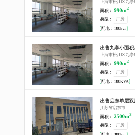
上海市松江区九亭
2
990m
面积：
厂房
类型：
配电：100kva
出售九亭小面积
上海市松江区九亭
2
990m
面积：
厂房
类型：
配电：100KVA
出售启东单层双层
江苏省启东市
2
2500m
面积：
厂房
类型：
配电：300kva