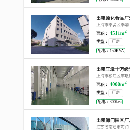
出租原化妆品厂洗
上海市奉贤区奉浦
2
4511m
面积：
厂房
类型：
配电：150KVA
出租车墩十万级无
上海市松江区车墩
2
4000m
面积：
厂房
类型：
配电：300kva
出租海门园区厂房
江苏省南通市海门