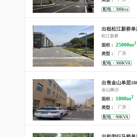
配电：300kva
出租松江新桥单层
松江新桥
2
25000m
面积：
厂房
类型：
配电：300KVA
出售金山单层18
金山枫泾
2
1808m
面积：
厂房
类型：
配电：90KVA
出租闵行马桥单层