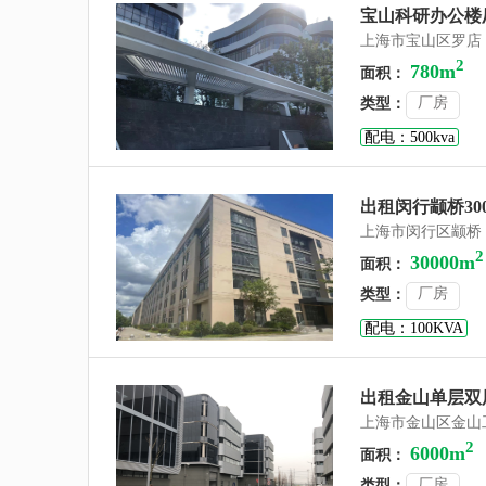
宝山科研办公楼
上海市宝山区罗店
2
780m
面积：
厂房
类型：
配电：500kva
出租闵行颛桥300
上海市闵行区颛桥
2
30000m
面积：
厂房
类型：
配电：100KVA
出租金山单层双层
上海市金山区金山
2
6000m
面积：
厂房
类型：