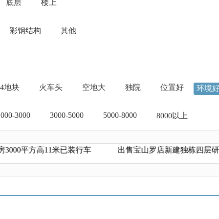
底层
楼上
彩钢结构
其他
04地块
火车头
空地大
独院
位置好
环境
1000-3000
3000-5000
5000-8000
8000以上
高11米已装行车
出售宝山罗店新建独栋四层研发办公厂