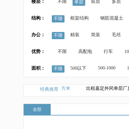
楼层：
不限
双层
多层
单层
结构：
框架结构
钢筋混凝土
不限
办公：
精装
简装
毛坯
不限
优势：
不限
高配电
行车
1
500-1000
面积：
500以下
不限
房单价3500元每平方米
出租嘉定外冈单层厂房3000平方
经典推荐
全部