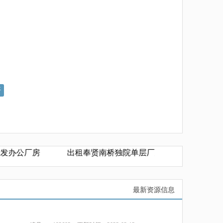
好
房
出租奉贤南桥独院单层厂房1200平方单价0.45元
最新资源信息