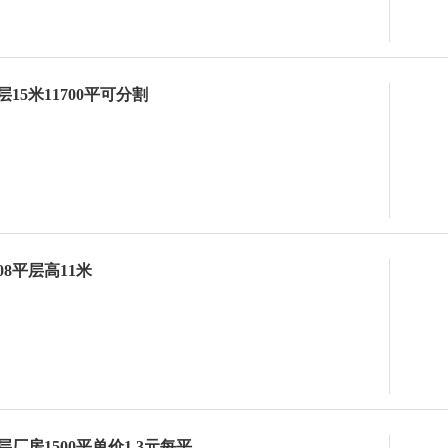
15米11700平可分割
08平层高11米
厂房1500平单价1.3元每平