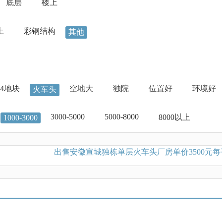
底层
楼上
土
彩钢结构
其他
04地块
空地大
独院
位置好
环境好
火车头
3000-5000
5000-8000
8000以上
1000-3000
出售安徽宣城独栋单层火车头厂房单价3500元每平