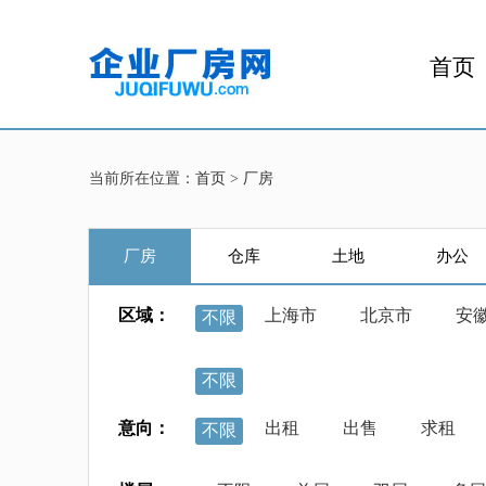
首页
当前所在位置：
首页
>
厂房
厂房
仓库
土地
办公
区域：
上海市
北京市
安
不限
不限
意向：
出租
出售
求租
不限