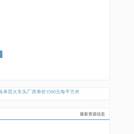
好
层火车头厂房单价3500元每平方米
出租嘉定外冈单层厂房
最新资源信息