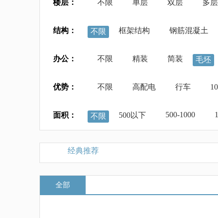
楼层：
不限
单层
双层
多层
结构：
框架结构
钢筋混凝土
不限
办公：
不限
精装
简装
毛坯
优势：
不限
高配电
行车
1
500-1000
面积：
500以下
不限
经典推荐
全部