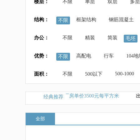
楼层：
不限
单层
双层
多层
结构：
框架结构
钢筋混凝土
不限
办公：
不限
精装
简装
毛坯
优势：
高配电
行车
104
不限
500-1000
面积：
不限
500以下
售安徽宣城独栋单层火车头厂房单价3500元每平方米
出租
经典推荐
全部