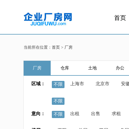
首页
当前所在位置：
首页
>
厂房
厂房
仓库
土地
办公
区域：
上海市
北京市
安
不限
不限
意向：
出租
出售
求租
不限