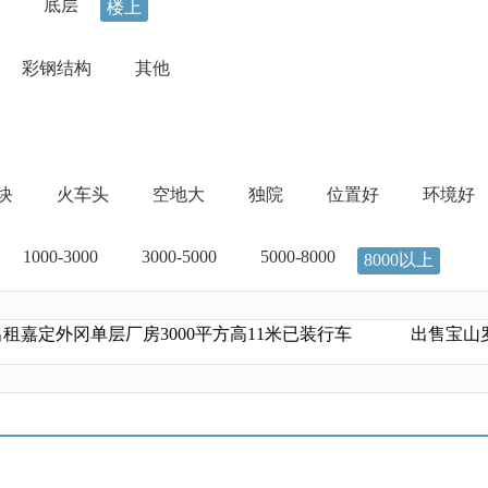
底层
楼上
彩钢结构
其他
地块
火车头
空地大
独院
位置好
环境好
1000-3000
3000-5000
5000-8000
8000以上
嘉定外冈单层厂房3000平方高11米已装行车
出售宝山罗