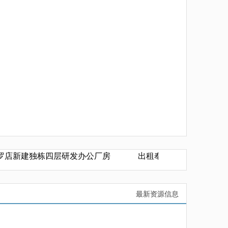
店新建独栋四层研发办公厂房
出租奉贤南桥独院单层厂房12
最新资源信息