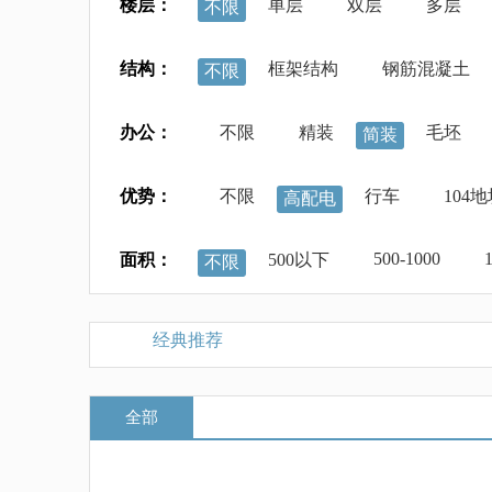
楼层：
单层
双层
多层
不限
结构：
框架结构
钢筋混凝土
不限
办公：
不限
精装
毛坯
简装
优势：
不限
行车
104
高配电
500-1000
面积：
500以下
不限
经典推荐
全部