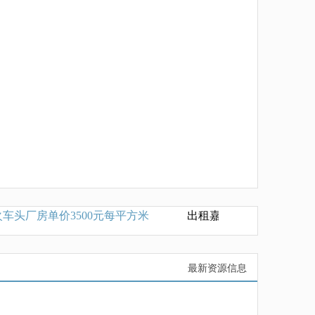
头厂房单价3500元每平方米
出租嘉定外冈单层厂房3000
最新资源信息