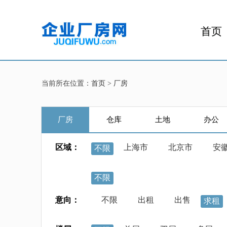
首页
当前所在位置：
首页
>
厂房
厂房
仓库
土地
办公
区域：
上海市
北京市
安
不限
不限
意向：
不限
出租
出售
求租