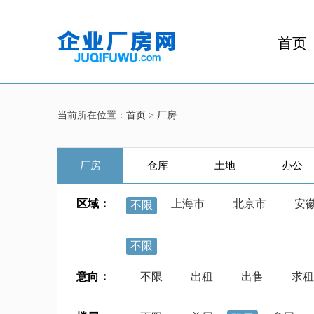
首页
当前所在位置：
首页
>
厂房
厂房
仓库
土地
办公
区域：
上海市
北京市
安
不限
不限
意向：
不限
出租
出售
求租