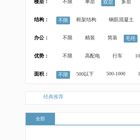
楼层：
不限
单层
多层
双层
结构：
框架结构
钢筋混凝土
不限
办公：
不限
精装
简装
毛坯
优势：
不限
高配电
行车
1
500-1000
面积：
500以下
不限
经典推荐
全部