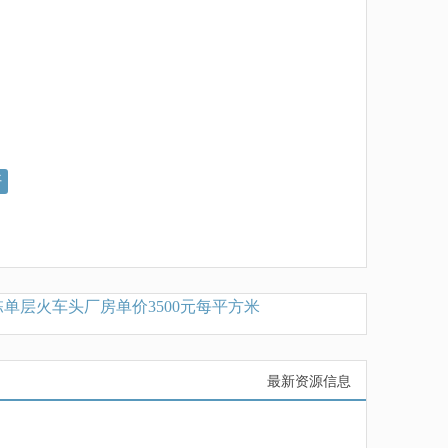
好
层火车头厂房单价3500元每平方米
出租嘉定外冈单层厂房
最新资源信息