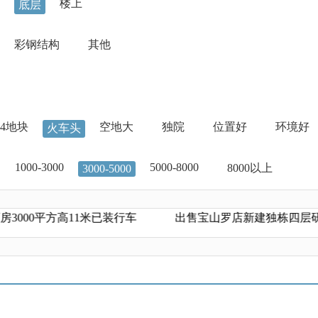
楼上
底层
彩钢结构
其他
04地块
空地大
独院
位置好
环境好
火车头
1000-3000
5000-8000
8000以上
3000-5000
000平方高11米已装行车
出售宝山罗店新建独栋四层研