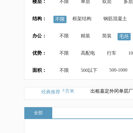
楼层：
不限
单层
双层
多层
结构：
框架结构
钢筋混凝土
不限
办公：
不限
精装
简装
毛坯
优势：
不限
高配电
行车
1
500-1000
面积：
不限
500以下
火车头厂房单价3500元每平方米
出租嘉定外冈单层厂房3
经典推荐
全部