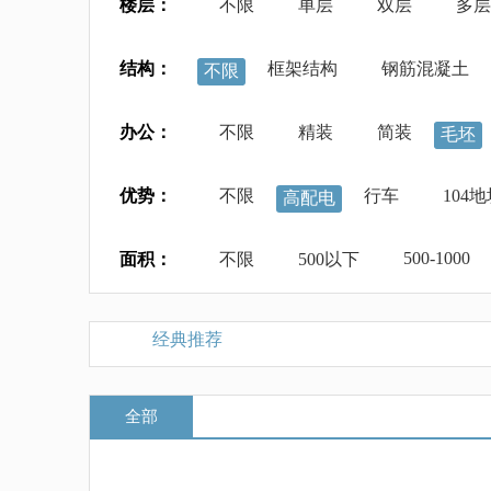
楼层：
不限
单层
双层
多层
结构：
框架结构
钢筋混凝土
不限
办公：
不限
精装
简装
毛坯
优势：
不限
行车
104
高配电
500-1000
面积：
不限
500以下
经典推荐
全部