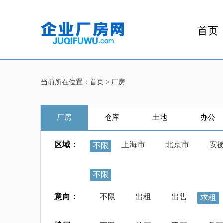
首页
当前所在位置：
首页
>
厂房
厂房
仓库
土地
办公
区域：
上海市
北京市
安
不限
不限
意向：
不限
出租
出售
求租